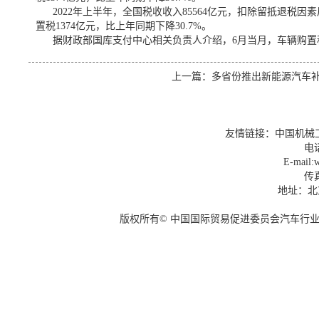
2022年上半年，全国税收收入85564亿元，扣除留抵退税因素
置税1374亿元，比上年同期下降30.7%。
据财政部国库支付中心相关负责人介绍，6月当月，车辆购置税收
上一篇：
多省份推出新能源汽车
友情链接：
中国机械
电话
E-mail:w
传真
地址：北
版权所有© 中国国际贸易促进委员会汽车行