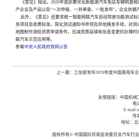
《意见》指出，2020年底前要优化新能源汽车免征车辆购置
产企业及产品公告“一次申报、一并审查、一批发布”，企业依据
此外，《意见》还要求统一智能网联汽车自动驾驶功能测试标
务项目及收费标准，简化测试通知书申领及异地换发手续，对测
地图制作测绘资质申请条件，压减资质延续和信息变更的办理时
联汽车示范应用等。
参看
中央人民政府官网公告
上一篇：
工信部发布2019年度中国乘用车
友情链接：
中国机械
电话
E-mail:w
传真
地址：北
版权所有© 中国国际贸易促进委员会汽车行