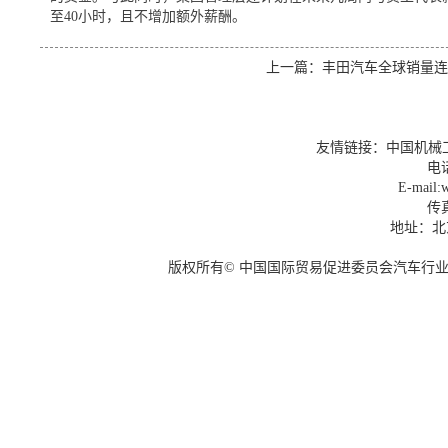
至40小时，且不增加额外薪酬。
上一篇：
丰田汽车全球销量连
友情链接：
中国机械
电话
E-mail:w
传真
地址：北
版权所有© 中国国际贸易促进委员会汽车行