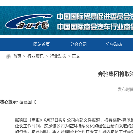
网站首页
分会介绍
分会动态
首页
>
行业资讯
>
行业动态
> 正文
奔驰集团将取
发布时间：2
核心提示:
据德国《...
据德国《商报》6月27日援引公司内部文件报道，梅赛德斯-奔
延长工作时间。这是该公司为应对持续恶化的经营业绩而采取的最
的资金。与此同时，集团管理层还计划在未来几周内与员工代表