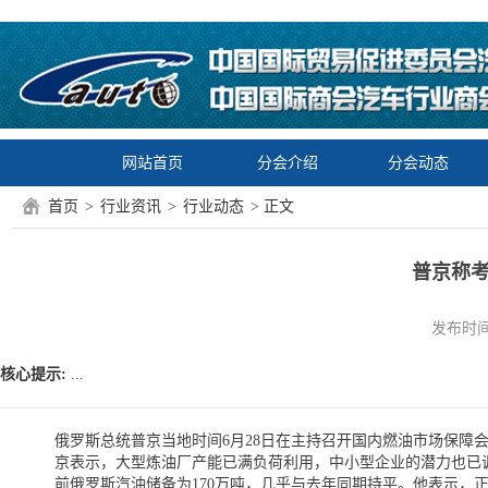
网站首页
分会介绍
分会动态
首页
>
行业资讯
>
行业动态
> 正文
普京称
发布时间：2
核心提示:
...
俄罗斯总统普京当地时间6月28日在主持召开国内燃油市场保障
京表示，大型炼油厂产能已满负荷利用，中小型企业的潜力也已
前俄罗斯汽油储备为170万吨，几乎与去年同期持平。他表示，