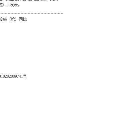
然》上发表。
设施（枪）同比
0202009741号